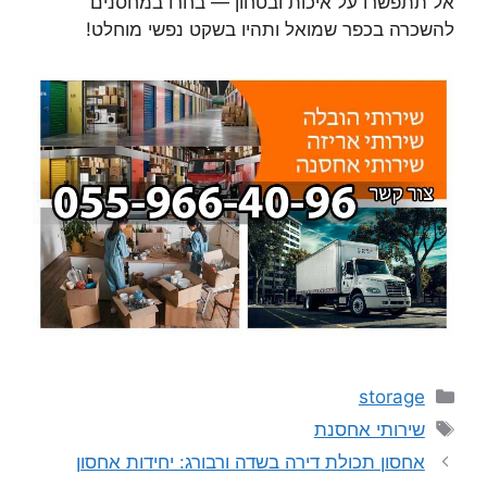
אל תתפשרו על איכות ובטחון — בחרו במחסנים
להשכרה בכפר שמואל ותהיו בשקט נפשי מוחלט!
קטגוריות
storage
תגיות
שירותי אחסנת
אחסון תכולת דירה בשדה ורבורג: יחידות אחסון