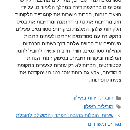
סטודנטים תמיד עוברים, מתחילים מהעברה לקולג’
ומסיימים בהחלפת דירה במהלך הלימודים. על ידי
הצעת הנחות, חברות מושכות את קטגוריית הלקוחות
הזו, מרחיבות את נתוני ההזמנה ומרחיבות את בסיס
הלקוחות שלהן. המלצות וביקורות: סטודנטים פעילים
בתקשורת עם סטודנטים אחרים ולעיתים קרובות
משתפים את החוויה שלהם דרך רשתות חברתיות
וקהילות סטודנטים. חוויה חיובית עשויה להוביל להמון
המלצות וביקורות חיוביות. בסיפוק הנותן הנחות
לסטודנטים, חברות לא רק עוזרות לצעירים בתקופת
לימודיהם, אלא גם בונות אסטרטגיה שמקדמת את
צמיחתן ופיתוחן.
קטגוריות
הובלת דירות באילון
תגיות
מובילים באילון
שירותי הובלות ברגבה: הפתרון המושלם להובלת
מגורים ומשרדים