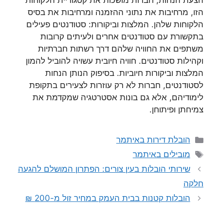
הצעת הנחות, חברות מושכות את קטגוריית הלקוחות
הזו, מרחיבות את נתוני ההזמנה ומרחיבות את בסיס
הלקוחות שלהן. המלצות וביקורות: סטודנטים פעילים
בתקשורת עם סטודנטים אחרים ולעיתים קרובות
משתפים את החוויה שלהם דרך רשתות חברתיות
וקהילות סטודנטים. חוויה חיובית עשויה להוביל להמון
המלצות וביקורות חיוביות. בסיפוק הנותן הנחות
לסטודנטים, חברות לא רק עוזרות לצעירים בתקופת
לימודיהם, אלא גם בונות אסטרטגיה שמקדמת את
צמיחתן ופיתוחן.
קטגוריות
הובלת דירות באיתמר
תגיות
מובילים באיתמר
שירותי הובלות בעין צורים: הפתרון המושלם להגעה
חלקה
הובלות קטנות בבית העמק במחיר זול מ-200 ₪