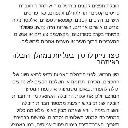
הובלת חפצים קטנים בירושלים היא תהליך העברת
פריטים קטנים יותר לגודלם ולנפחם, כגון פריטים
אישיים, רהיטים קטנים, קופסאות ספרים, אלקטרוניקה
ופריטים אישיים אחרים. השירות הזה נחשב פופולרי
במיוחד בקרב סטודנטים, מקצוענים צעירים או אנשים
המעבירים בתוך העיר או מערים אחרות לירושלים.
כיצד ניתן לחסוך בעלויות במהלך הובלה
באיתמר
מיון הרכוש: לפני התחלת האריזה כדאי לבצע סיווג של
החפצים. מכירה, תרומה או השלכת חפצים לא נחוצים
יכולה להפחית באופן משמעותי את נפח המטען
המועבר ולכן את עלות ההובלה. השוואת מחירי חברות
הובלה שונות: בקש הצעות ממספר חברות הובלה
והשווה ביניהן. וודא שאתה מבין באופן מלא מה כלול
במחיר כדי למנוע תשלומים נסתרים. גמישות בבחירת
תאריך: העברת דירה בימים פחות עמוסים, כמו באמצע