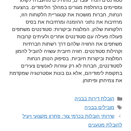
סטודנטים תמיד עוברים, מתחילים מהעברה לקולג’
ומסיימים בהחלפת מגורים במהלך הלימודים. בהצעת
הנחות, חברות מושכות את קטגוריית הלקוחות הזו,
מרחיבות את נתוני ההזמנה ומרחיבות את בסיס
הלקוחות שלהן. המלצות וביקורות: סטודנטים משתפים
פעולה פעילה עם סטודנטים אחרים ולעיתים קרובות
משתפים את החוויה שלהם דרך רשתות חברתיות
וקהילות סטודנטים. חוויה חיובית עשויה להוביל להמון
המלצות וביקורות חיוביות. בסיפוק הנותן הנחות
לסטודנטים, חברות לא רק עוזרות לאנשים צעירים
בתקופת לימודיהם, אלא גם בונות אסטרטגיה שמקדמת
את צמיחתן ופיתוחן.
קטגוריות
הובלת דירות בבניה
תגיות
מובילים בבניה
שירותי הובלות בכרמי צור: פתרון מקצועי ויעיל
להובלת מטענים