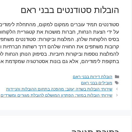
הובלות סטודנטים בבני ראם
סטודנטים תמיד עוברים ממקום למקום, מהתחלת לימודים 
על ידי הצעת הנחות, חברות מושכות את קטגוריית הלקוחות
בסיס הלקוחות שלהן. המלצות וביקורות: סטודנטים משתפי
קרובות משתפים את החוויה שלהם דרך רשתות חברתיות וקהי
להמלצות נוספות וביקורות חיוביות. בסיפוק הנותן הנחות ל
בתקופת לימודיהם, אלא גם בונות אסטרטגיה שמקדמת את 
קטגוריות
הובלת דירות בבני ראם
תגיות
מובילים בבני ראם
שירותי הובלות בשדה יעקב: מהפכה בתחום ההובלות והניידות
שירותי הובלות במזור: הפתרון המושלם להובלת מגורים ומשרדים