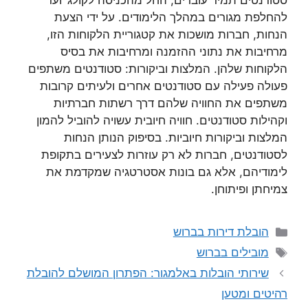
סטודנטים תמיד עוברים, החל מהכניסה לקולג’ ועד
להחלפת מגורים במהלך הלימודים. על ידי הצעת
הנחות, חברות מושכות את קטגוריית הלקוחות הזו,
מרחיבות את נתוני ההזמנה ומרחיבות את בסיס
הלקוחות שלהן. המלצות וביקורות: סטודנטים משתפים
פעולה פעילה עם סטודנטים אחרים ולעיתים קרובות
משתפים את החוויה שלהם דרך רשתות חברתיות
וקהילות סטודנטים. חוויה חיובית עשויה להוביל להמון
המלצות וביקורות חיוביות. בסיפוק הנותן הנחות
לסטודנטים, חברות לא רק עוזרות לצעירים בתקופת
לימודיהם, אלא גם בונות אסטרטגיה שמקדמת את
צמיחתן ופיתוחן.
קטגוריות
הובלת דירות בברוש
תגיות
מובילים בברוש
שירותי הובלות באלמגור: הפתרון המושלם להובלת
רהיטים ומטען