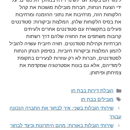
לימודיהם בקולג’ ועד לשינוי דירה במהלך הלימודים. על
ידי הצעת הנחות, חברות מובילות מושכות את קהל
הלקוחות הזה, מרחיבות את נתוני ההזמנה ומרחיבות
את בסיס הלקוחות שלהן. המלצות וביקורות: סטודנטים
פעילים בתקשורת עם סטודנטים אחרים ולעיתים
קרובות משתפים את החוויה שלהם דרך רשתות
חברתיות וקהילות סטודנטים. חוויה חיובית עשויה להוביל
להמון המלצות וביקורות חיוביות. בסיפוק הנותן הנחות
לסטודנטים, חברות לא רק עוזרות לצעירים בתקופת
לימודיהם, אלא גם בונות אסטרטגיה שמקדמת את
צמיחתן ופיתוחן.
קטגוריות
הובלת דירות בבת חן
תגיות
מובילים בבת חן
שירותי הובלות בשני: איך לבחור את החברה הנכונה
עבורך
שירותי הובלות באורות: מהם היתרונות וכיצד לבחור