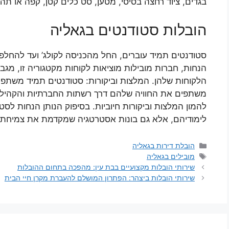
בגדים, ציוד רחצה בסיסי, מטען, סט כלים קטן, קפה או תה
הובלות סטודנטים בגאליה
סטודנטים תמיד עוברים, החל מהכניסה לקולג’ ועד להחלפ
הנחות, חברות מובילות מוציאות לקוחות מקטגוריה זו, מג
הלקוחות שלהן. המלצות וביקורות: סטודנטים תמיד משתפי
משתפים את החוויה שלהם דרך רשתות החברתיות והקהילות ה
להמון המלצות וביקורות חיוביות. בסיפוק הנותן הנחות לס
לימודיהם, אלא גם בונות אסטרטגיה שמקדמת את צמיחתן ו
קטגוריות
הובלת דירות בגאליה
תגיות
מובילים בגאליה
שירותי הובלות מקצועיים בבת עין: מהפכה בתחום ההובלות
שירותי הובלות ביצהר: הפתרון המושלם להעברת מקרן חיי הבית