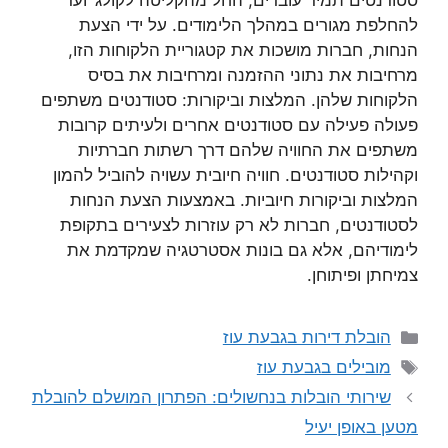
סטודנטים תמיד עוברים, החל מהקליטה לקולג’ ועד
להחלפת מגורים במהלך הלימודים. על ידי הצעת
הנחות, חברות מושכות את קטגוריית הלקוחות הזו,
מרחיבות את נתוני ההזמנה ומרחיבות את בסיס
הלקוחות שלהן. המלצות וביקורות: סטודנטים משתפים
פעולה פעילה עם סטודנטים אחרים ולעיתים קרובות
משתפים את החוויה שלהם דרך רשתות חברתיות
וקהילות סטודנטים. חוויה חיובית עשויה להוביל להמון
המלצות וביקורות חיוביות. באמצעות הצעת הנחות
לסטודנטים, חברות לא רק עוזרות לצעירים בתקופת
לימודיהם, אלא גם בונות אסטרטגיה שמקדמת את
צמיחתן ופיתוחן.
קטגוריות
הובלת דירות בגבעת עוז
תגיות
מובילים בגבעת עוז
שירותי הובלות בנחשולים: הפתרון המושלם להובלת
מטען באופן יעיל