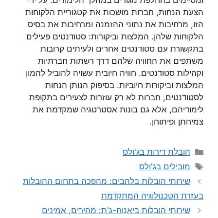
ומסיימים בהחלפת מגורים במהלך הלימודים. על ידי
הצעת הנחות, חברות מושכות את קטגוריית הלקוחות
הזו, מרחיבות את נתוני ההזמנה ומרחיבות את בסיס
הלקוחות שלהן. המלצות וביקורות: סטודנטים פעילים
בתקשורת עם סטודנטים אחרים ולעיתים קרובות
משתפים את החוויה שלהם דרך רשתות חברתיות
וקהילות סטודנטים. חוויה חיובית עשויה להוביל להמון
המלצות וביקורות חיוביות. בסיפוק הנותן הנחות
לסטודנטים, חברות לא רק עוזרות לצעירים בתקופת
לימודיהם, אלא גם בונות אסטרטגיה שמקדמת את
צמיחתן ופיתוחן.
קטגוריות
הובלת דירות בג'ולס
תגיות
מובילים בג'ולס
שירותי הובלות בלהבים: מהפכה בתחום ההובלות
בעזרת הטכנולוגיה המתקדמת
שירותי הובלות ביאנוח-ג'ת: מהירים, אמינים