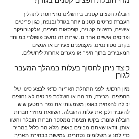
מהי הובלת חפצים קטנים בגורן?
הובלת חפצים קטנים בירושלים מתייחסת לתהליך
העברת פריטים קטנים יותר בגודל ובנפח, כגון פריטים
אישיים, רהיטים קטנים, קופסאות ספרים, אלקטרוניקה
ופריטים אישיים אחרים. שירות זה נחשב פופולרי במיוחד
בקרב סטודנטים, מקצוענים צעירים או אנשים
המעבירים בתוך העיר או מערים אחרות לירושלים.
כיצד ניתן לחסוך בעלות במהלך המעבר
לגורן
מיון הרכוש: לפני התחלת האריזה כדאי לבצע סינון של
החפצים. מכירה, תרומה או השלכת פריטים לא נחוצים
יכולה להפחית באופן משמעותי את נפח המטען שיש
להעביר ולכן את עלות ההובלה. השוואת מחירי חברות
הובלה שונות: בקשו הצעות ממספר חברות הובלה והשוו
אותן. וודאו שאתם מבינים באופן מלא מה כלול במחיר
כדי למנוע תשלומים נסתרים. גמישות בבחירת תאריך: