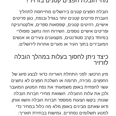
מהי הובלת חפצים קטנים בזרזיר?
הובלת חפצים קטנים בירושלים מתייחסת לתהליך
העברת פריטים קטנים יותר בגודל ובנפח, כגון פריטים
אישיים, רהיטים קטנים, קופסאות ספרים, אלקטרוניקה
ופריטים אישיים נוספים. השירות הזה נחשב פופולרי
במיוחד בקרב סטודנטים, מקצוענים צעירים או אנשים
המעבירים בתוך העיר או מערים אחרות לירושלים.
כיצד ניתן לחסוך בעלות במהלך הובלה
לזרזיר
מיון הרכוש: לפני התחלת האריזה כדאי לבצע סיווג של
החפצים. מכירה, תרומה או השלכת חפצים לא נחוצים
עשוי להפחית באופן משמעותי את נפח המטען המועבר
ולכן את עלות ההובלה. השוואת מחירי חברות הובלה
שונות: בקשו הצעות ממספר חברות הובלה והשוו אותן.
ודאו שאתם מבינים באופן מלא מה כלול במחיר כדי
למנוע תשלומים נסתרים. גמישות בבחירת תאריך: