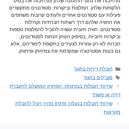
מרחיבות את נתוני ההזמנה שלהן ומרחיבות את בסיס
הלקוחות שלהן. המלצות וביקורות: סטודנטים מתקשרים
פעילות עם סטודנטים אחרים ולעתים קרובות משתפים
את החוויה שלהם דרך רשתות חברתיות וקהילות
סטודנטים. חוויה חיובית עשויה להוביל להמלצות נוספות
וביקורות חיוביות. בסיפוק הנותן הנחות לסטודנטים,
חברות לא רק עוזרות לצעירים בתקופת לימודיהם, אלא
גם בונות אסטרטגיה שמקדמת את צמיחתן ופיתוחן.
קטגוריות
הובלת דירות בחגור
תגיות
מובילים בחגור
שירותי הובלות בבורגתה: הפתרון המושלם להעברת
דירה או משרד
שירותי הובלות בנעלה: פתרון מהיר ויעיל להובלת
מקראות