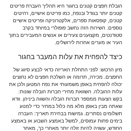
הובלת חפצים קטנים בחגור היא תהליך העברת פריטים
קטנים יותר בגודל ובנפח, כמו פריטים אישיים, רהיטים
קטנים, קופסאות ספרים, אלקטרוניקה ופריטים אישיים
נוספים. השירות הזה נחשב פופולרי במיוחד בקרב
סטודנטים, מקצוענים צעירים או אנשים המעבירים בתוך
העיר או מערים אחרות לירושלים.
כיצד להפחית את עלות המעבר בחגור
מיון הרכוש: לפני התחלת האריזה כדאי לבצע סיווג של
החפצים. מכירה, תרומה או השלכת חפצים לא נחוצים
יכולה להפחית באופן משמעותי את נפח המטען ולכן את
עלות ההובלה. השוואת מחירי חברות הובלה שונות:
בקש הצעות ממספר חברות הובלה והשווה ביניהן. וודא
שאתה מבין באופן מלא מה כלול במחיר כדי למנוע
תשלומים נסתרים. גמישות בבחירת תאריך: העברה
בימים פחות עמוסים, למשל באמצע השבוע או באמצע
החודש, עשויה להיות זולה יותר מאחרי כך, מאחר