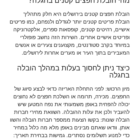
מהי הובלת חפצים קטנים בחגלה?
הובלת חפצים קטנים בירושלים היא חלק מתהליך
הובלת פריטים קטנים יותר לגודלם ולנפחם, כמו פריטים
אישיים, רהיטים קטנים, קופסאות ספרים, אלקטרוניקה
ופריטים אישיים אחרים. השירות הזה נחשב פופולרי
במיוחד בקרב סטודנטים, מקצוענים צעירים או אנשים
המעבירים בתוך העיר או מערים אחרות לירושלים.
כיצד ניתן לחסוך בעלות במהלך הובלה
בחגלה
מיון הרכוש: לפני התחלת האריזה כדאי לבצע סיווג של
החפצים. מכירה, תרומה או השלכת חפצים לא נחוצים
יכולה להפחית באופן משמעותי את נפח המטען שיש
להעביר ולכן את עלות ההובלה. השוואת מחירי חברות
הובלה שונות: בקשו הצעות ממספר חברות הובלה והשוו
אותן. וודאו שאתם מבינים באופן מלא מה כלול במחיר
כדי למנוע תשלומים נסתרים. גמישות בבחירת תאריך: