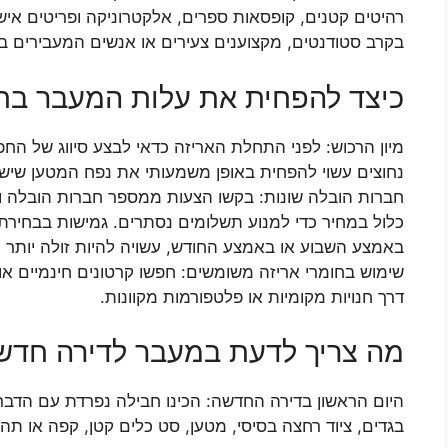
רהיטים קטנים, קופסאות ספרים, אלקטרוניקה ופריטים אישי
בקרב סטודנטים, מקצוענים צעירים או אנשים המעבירים בת
כיצד להפחית את עלות המעבר בח
מיון הרכוש: לפני התחלת האריזה כדאי לבצע סיווג של הח
נחוצים עשוי להפחית באופן משמעותי את נפח המטען שיש 
חברות הובלה שונות: בקשו הצעות ממספר חברות הובלה וה
כלול במחיר כדי למנוע תשלומים נסתרים. גמישות בבחירת
באמצע השבוע או באמצע החודש, עשויה להיות זולה יותר מא
שימוש בחומרי אריזה משומשים: חפשו קרטונים חינמיים או 
דרך חנויות מקומיות או פלטפורמות מקוונות.
מה צריך לדעת במעבר לדירה חדש
היום הראשון בדירה החדשה: הכינו חבילה נפרדת עם הדברי
בגדים, ציוד רחצה בסיסי, מטען, סט כלים קטן, קפה או תה