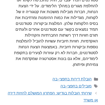
סטודנטים תמיד עוברים, החל מהכניסה לקולג’ ועד
להחלפת מגורים במהלך הלימודים. על ידי הצעת
הנחות, חברות מובילות מושכות את קטגוריה זו של
לקוחות, מגדילות את כמות ההזמנות ומרחיבות את
בסיס הלקוחות שלהן. המלצות וביקורות: סטודנטים
תמיד נמצאים בקשר עם סטודנטים אחרים ולעתים
תורם חוויות דרך רשתות החברתיות והקהילות
האקדמיות. חוויות חיוביות עשויות להוביל להמלצות
נוספות וביקורות חיוביות. באמצעות הצעת הנחות
לסטודנטים, חברות לא רק עוזרות לצעירים בתקופת
לימודיהם, אלא גם בונות אסטרטגיה שמקדמת את
צמיחתן ופיתוחן.
קטגוריות
הובלת דירות בחפצי-בה
תגיות
מובילים בחפצי-בה
שירותי הובלות בגדיש: הפתרון המושלם להזזת דירה
או משרד