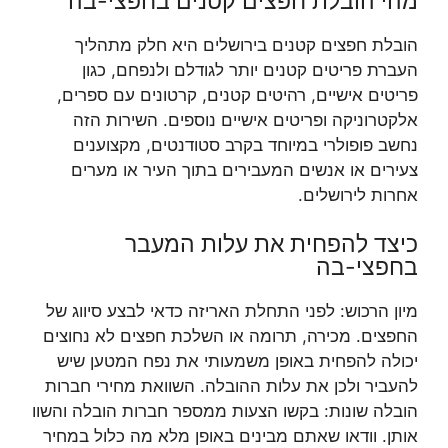
מהי הובלת חפצים קטנים בחפצי-בה
הובלת חפצים קטנים בירושלים היא חלק מתהליך
העברת פריטים קטנים יותר לגודלם ולנפחם, כגון
פריטים אישיים, רהיטים קטנים, קרטונים עם ספרים,
אלקטרוניקה ופריטים אישיים נוספים. השירות הזה
נחשב פופולרי במיוחד בקרב סטודנטים, מקצוענים
צעירים או אנשים המעבירים בתוך העיר או מערים
אחרות לירושלים.
כיצד להפחית את עלות המעבר
בחפצי-בה
מיון הרכוש: לפני התחלת האריזה כדאי לבצע סיווג של
החפצים. מכירה, תרומה או השלכת חפצים לא נחוצים
יכולה להפחית באופן משמעותי את נפח המטען שיש
להעביר ולכן את עלות ההובלה. השוואת מחירי חברות
הובלה שונות: בקשו הצעות ממספר חברות הובלה והשוו
אותן. וודאו שאתם מבינים באופן מלא מה כלול במחיר