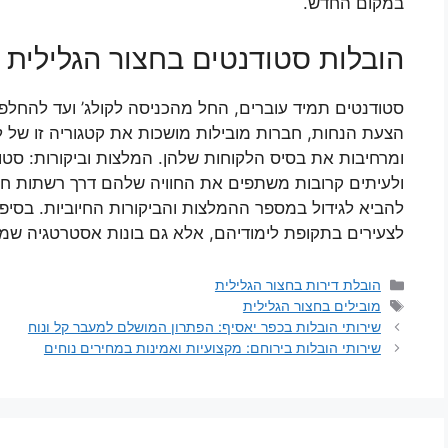
במקום החדש.
הובלות סטודנטים בחצור הגלילית
סטודנטים תמיד עוברים, החל מהכניסה לקולג’ ועד להחלפ
הצעת הנחות, חברות מובילות מושכות את קטגוריה זו של 
ומרחיבות את בסיס הלקוחות שלהן. המלצות וביקורות: סט
ולעיתים קרובות משתפים את החוויה שלהם דרך רשתות חברת
להביא לגידול במספר ההמלצות והביקורות החיוביות. בסיפ
לצעירים בתקופת לימודיהם, אלא גם בונות אסטרטגיה שמק
קטגוריות
הובלת דירות בחצור הגלילית
תגיות
מובילים בחצור הגלילית
שירותי הובלות בכפר יאסיף: הפתרון המושלם למעבר קל ונוח
שירותי הובלות בירוחם: מקצועיות ואמינות במחירים נוחים