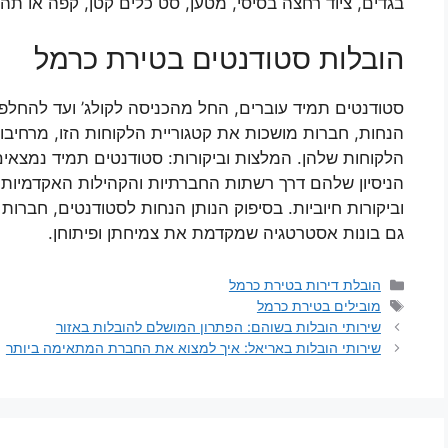
בגדים, ציוד רחצה בסיסי, מטען, סט כלים קטן, קפה או תה)
הובלות סטודנטים בטירת כרמל
סטודנטים תמיד עוברים, החל מהכניסה לקולג’ ועד להחלפ
הנחות, חברות מושכות את קטגוריית הלקוחות הזו, מרחיבו
הלקוחות שלהן. המלצות וביקורות: סטודנטים תמיד נמצא
הניסיון שלהם דרך רשתות החברתיות והקהילות האקדמיות. ח
וביקורות חיוביות. בסיפוק הנותן הנחות לסטודנטים, חברות
גם בונות אסטרטגיה שמקדמת את צמיחתן ופיתוחן.
קטגוריות
הובלת דירות בטירת כרמל
תגיות
מובילים בטירת כרמל
שירותי הובלות בשוהם: הפתרון המושלם להובלות באזור
שירותי הובלות באריאל: איך למצוא את החברת המתאימה ביותר