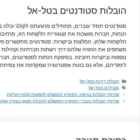
הובלות סטודנטים בטל-אל
סטודנטים תמיד עוברים, מתחילים מהגעתם לקולג’ וכלה ב
הנחות, חברות מושכות את קטגוריית הלקוחות הזו, מרחיבו
הלקוחות שלהן. המלצות וביקורות: סטודנטים מתקשרים פע
משתפים את החוויה שלהם דרך רשתות חברתיות וקהילות סט
נוספות וביקורות חיוביות. בסיפקת הנחות לסטודנטים, חבר
לימודיהם, אלא גם בונות אסטרטגיה שמקדמת את צמיחתן ו
קטגוריות
הובלת דירות בטל-אל
תגיות
מובילים בטל-אל
שירותי הובלות בגיאה: הפתרון המושלם להסעות קלות ויעילות
שירותי הובלות בכברי: הפתרון המושלם להובלת מטען בצורה אמינ