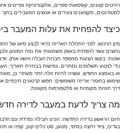
רהיטים קטנים, קופסאות ספרים, אלקטרוניקה ופריטים איש
לסטודנטים, מקצוענים צעירים או אנשים המעבירים בתוך ה
כיצד להפחית את עלות המעבר בי
מיון הרכוש: לפני התחלת האריזה כדאי לבצע סיווג של הח
נחוצים עשוי להפחית באופן משמעותי את נפח המטען ולכן
שונות: בקשו הצעות ממספר חברות הובלה והשוו אותן. ווד
כדי למנוע תשלומים נסתרים. גמישות בבחירת תאריך: הע
או באמצע החודש, עשויה להיות זולה יותר מאחרי כן, מאחר
שימוש בחומרי אריזה משומשים: חפשו קרטונים חינמיים או 
דרך חנויות מקומיות או פלטפורמות מקוונות.
מה צריך לדעת במעבר לדירה חדש
היום הראשון בדירה החדשה: הכינו חבילה נפרדת עם הדברי
בגדים, ציוד רחצה בסיסי, מטען, סט כלים קטן, קפה או תה