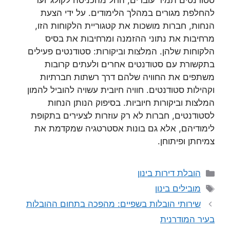
סטודנטים תמיד עוברים, החל מהכניסה לקולג’ ועד
להחלפת מגורים במהלך הלימודים. על ידי הצעת
הנחות, חברות מושכות את קטגוריית הלקוחות הזו,
מרחיבות את נתוני ההזמנה ומרחיבות את בסיס
הלקוחות שלהן. המלצות וביקורות: סטודנטים פעילים
בתקשורת עם סטודנטים אחרים ולעתים קרובות
משתפים את החוויה שלהם דרך רשתות חברתיות
וקהילות סטודנטים. חוויה חיובית עשויה להוביל להמון
המלצות וביקורות חיוביות. בסיפוק הנותן הנחות
לסטודנטים, חברות לא רק עוזרות לצעירים בתקופת
לימודיהם, אלא גם בונות אסטרטגיה שמקדמת את
צמיחתן ופיתוחן.
קטגוריות
הובלת דירות בינון
תגיות
מובילים בינון
שירותי הובלות בשפיים: מהפכה בתחום ההובלות
בעיר המודרנית