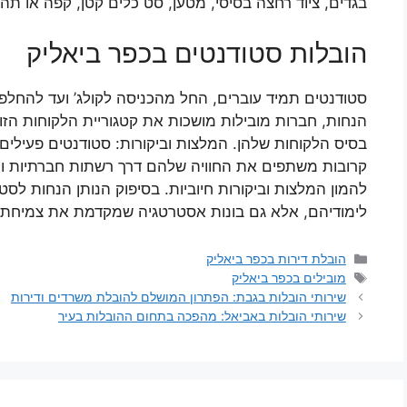
בגדים, ציוד רחצה בסיסי, מטען, סט כלים קטן, קפה או תה)
הובלות סטודנטים בכפר ביאליק
סטודנטים תמיד עוברים, החל מהכניסה לקולג’ ועד להחלפ
הנחות, חברות מובילות מושכות את קטגוריית הלקוחות הזו
בסיס הלקוחות שלהן. המלצות וביקורות: סטודנטים פעילי
קרובות משתפים את החוויה שלהם דרך רשתות חברתיות וקהי
להמון המלצות וביקורות חיוביות. בסיפוק הנותן הנחות לס
לימודיהם, אלא גם בונות אסטרטגיה שמקדמת את צמיחתן ו
קטגוריות
הובלת דירות בכפר ביאליק
תגיות
מובילים בכפר ביאליק
שירותי הובלות בגבת: הפתרון המושלם להובלת משרדים ודירות
שירותי הובלות באביאל: מהפכה בתחום ההובלות בעיר