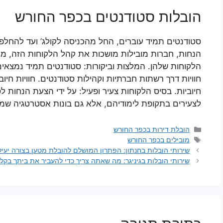
הובלות סטודנטים בכפר החורש
סטודנטים תמיד עוברים, החל מהכניסה לקולג’ ועד להחלפ
הנחות, חברות מובילות מושכות את קהל הלקוחות הזה, מר
הלקוחות שלהן. המלצות וביקורות: סטודנטים תמיד נמצאי
חוויות דרך רשתות חברתיות וקהילות סטודנטים. חוויות חיוב
חיוביות. בסיס הלקוחות צעיר ופעיל: על ידי הצעת הנחות ל
לצעירים בתקופת לימודיהם, אלא גם בונות אסטרטגיה שמק
קטגוריות
הובלת דירות בכפר החורש
תגיות
מובילים בכפר החורש
שירותי הובלות בחנתון: הפתרון המושלם להובלת מטען בצורה יעיל
שירותי הובלות בגיניגר: מה שאתה צריך כדי להעביר את ביתך בקל