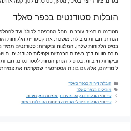
בגדים, ציוד רחצה בסיסי, מטען, סט כלים קטן, קפה או תה
הובלות סטודנטים בכפר סאלד
סטודנטים תמיד עוברים, החל מהכניסה לקולג’ ועד להחלפ
הנחות, חברות מובילות מושכות את קטגוריית הלקוחות הזו
בסיס הלקוחות שלהן. המלצות וביקורות: סטודנטים תמיד 
תורם חוויות דרך רשתות חברתיות וקהילות סטודנטים. חוויות
וביקורות חיוביות. בסיפוק הנותן הנחות לסטודנטים, חברות
לימודיהם, אלא גם בונות אסטרטגיה שמקדמת את צמיחתן ו
קטגוריות
הובלת דירות בכפר סאלד
תגיות
מובילים בכפר סאלד
שירותי הובלות בבקוע: מהירות, אמינות ומקצועיות
שירותי הובלות ביובל: מהפכה בתחום ההובלות באזור