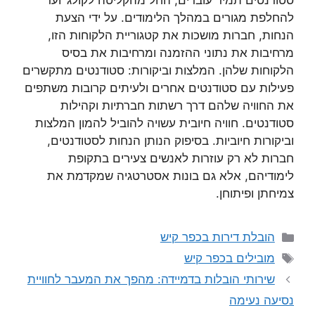
סטודנטים תמיד עוברים, החל מהקליטה לקולג’ ועד
להחלפת מגורים במהלך הלימודים. על ידי הצעת
הנחות, חברות מושכות את קטגוריית הלקוחות הזו,
מרחיבות את נתוני ההזמנה ומרחיבות את בסיס
הלקוחות שלהן. המלצות וביקורות: סטודנטים מתקשרים
פעילות עם סטודנטים אחרים ולעיתים קרובות משתפים
את החוויה שלהם דרך רשתות חברתיות וקהילות
סטודנטים. חוויה חיובית עשויה להוביל להמון המלצות
וביקורות חיוביות. בסיפוק הנותן הנחות לסטודנטים,
חברות לא רק עוזרות לאנשים צעירים בתקופת
לימודיהם, אלא גם בונות אסטרטגיה שמקדמת את
צמיחתן ופיתוחן.
קטגוריות
הובלת דירות בכפר קיש
תגיות
מובילים בכפר קיש
שירותי הובלות בדמיידה: מהפך את המעבר לחוויית
נסיעה נעימה