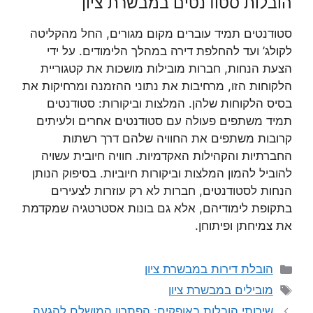
הובלות סטודנטים במבשרת ציון
סטודנטים תמיד עוברים מקום מגורים, החל מהקליטה
לקולג’ ועד להחלפת דירה במהלך הלימודים. על ידי
הצעת הנחות, חברות מובילות מושכות את קטגוריית
הלקוחות הזו, מרחיבות את נתוני ההזמנה ומרחיקות את
בסיס הלקוחות שלהן. המלצות וביקורות: סטודנטים
תמיד משתפים פעולה עם סטודנטים אחרים ולעיתים
קרובות משתפים את החוויה שלהם דרך רשתות
החברתיות והקהילות האקדמיות. חוויה חיובית עשויה
להוביל להמון המלצות וביקורות חיוביות. בסיפוק הנותן
הנחות לסטודנטים, חברות לא רק עוזרות לצעירים
בתקופת לימודיהם, אלא גם בונות אסטרטגיה שמקדמת
את צמיחתן ופיתוחן.
קטגוריות
הובלת דירות במבשרת ציון
תגיות
מובילים במבשרת ציון
שירותי הובלות באופקים: הפתרון המושלם להגעה