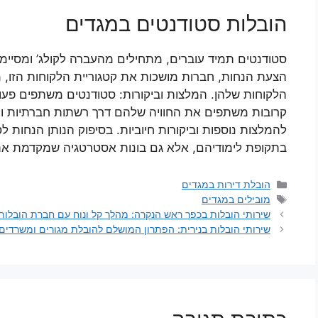
הובלות סטודנטים במגדים
סטודנטים תמיד עוברים, מתחילים מהעברה לקולג’ ומסיימי
הצעת הנחות, חברות מושכות את קטגוריית הלקוחות הזו, 
הלקוחות שלהן. המלצות וביקורות: סטודנטים משתפים פעו
קרובות משתפים את החוויה שלהם דרך רשתות חברתיות וקהי
להמלצות נוספות וביקורות חיוביות. בסיפוק הנותן הנחות ל
בתקופת לימודיהם, אלא גם בונות אסטרטגיה שמקדמת את 
קטגוריות
הובלת דירות במגדים
תגיות
מובילים במגדים
שירותי הובלות בכפר ראש הנקרה: מהלך קל ונוח עם חברת הובלות
שירותי הובלות בנירית: הפתרון המושלם להובלת מגורים ומשרדים