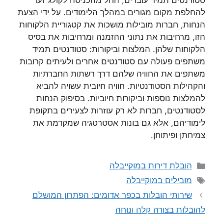
סטודנטים תמיד עוברים, החל מהכניסה לקולג’ ועד
להחלפת מקום מגורים במהלך הלימודים. על ידי הצעת
הנחות, חברות מובילות מושכות את קטגוריית הלקוחות
הזו, מרחיבות את נתוני ההזמנה ומרחיבות את בסיס
הלקוחות שלהן. המלצות וביקורות: סטודנטים תמיד
משתפים פעולה עם סטודנטים אחרים ולעיתים קרובות
משתפים את החוויה שלהם דרך רשתות החברתיות
והקהילות הסטודנטיות. חוויה חיובית עשויה להביא
להמלצות נוספות וביקורות חיוביות. בסיפוק הנחות
לסטודנטים, חברות לא רק עוזרות לצעירים בתקופת
לימודיהם, אלא גם בונות אסטרטגיה שמקדמת את
צמיחתן ופיתוחן.
קטגוריות
הובלת דירות במוקייבלה
תגיות
מובילים במוקייבלה
שירותי הובלות בכפר אדומים: הפתרון המושלם
להובלות בצורה קלה ונוחה