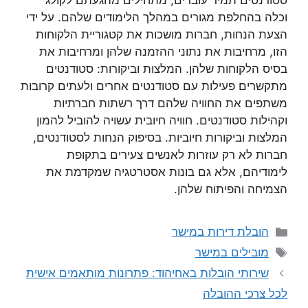
סטודנטים תמיד עוברים, מתחילים מהגעתם לקולג’
וכלה בהחלפת מגורים במהלך הלימודים שלהם. על ידי
הצעת הנחות, חברות מושכות את קטגוריית הלקוחות
הזו, מרחיבות את נתוני ההזמנה שלהן ומרחיבות את
בסיס הלקוחות שלהן. המלצות וביקורות: סטודנטים
מתקשרים פעילות עם סטודנטים אחרים ולעתים קרובות
משתפים את החוויה שלהם דרך רשתות חברתיות
וקהילות סטודנטים. חוויה חיובית עשויה להוביל להמון
המלצות וביקורות חיוביות. בסיפוק הנחות לסטודנטים,
חברות לא רק עוזרות לאנשים צעירים בתקופת
לימודיהם, אלא גם בונות אסטרטגיה שמקדמת את
הצמיחה והפיתוח שלהן.
קטגוריות
הובלת דירות במישר
תגיות
מובילים במישר
שירותי הובלות באחיהוד: פתרונות מותאמים אישית
לכל צרכי ההובלה