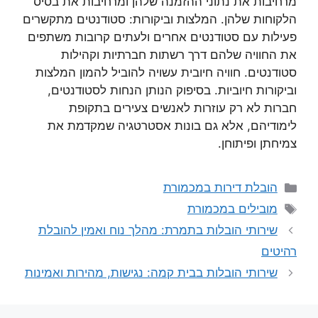
מרחיבות את נתוני ההזמנה שלהן ומרחיבות את בסיס
הלקוחות שלהן. המלצות וביקורות: סטודנטים מתקשרים
פעילות עם סטודנטים אחרים ולעתים קרובות משתפים
את החוויה שלהם דרך רשתות חברתיות וקהילות
סטודנטים. חוויה חיובית עשויה להוביל להמון המלצות
וביקורות חיוביות. בסיפוק הנותן הנחות לסטודנטים,
חברות לא רק עוזרות לאנשים צעירים בתקופת
לימודיהם, אלא גם בונות אסטרטגיה שמקדמת את
צמיחתן ופיתוחן.
קטגוריות
הובלת דירות במכמורת
תגיות
מובילים במכמורת
שירותי הובלות בתמרת: מהלך נוח ואמין להובלת
רהיטים
שירותי הובלות בבית קמה: נגישות, מהירות ואמינות