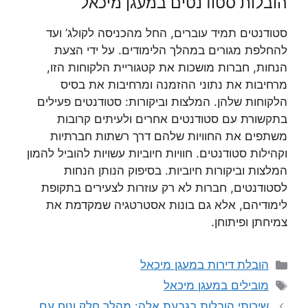
הובלות סטודנטים במעגן מיכאל
סטודנטים תמיד עוברים, החל מהכניסה לקולג’ ועד
להחלפת מגורים במהלך הלימודים. על ידי הצעת
הנחות, חברות מושכות את קטגוריית הלקוחות הזו,
מרחיבות את נתוני ההזמנה ומרחיבות את בסיס
הלקוחות שלהן. המלצות וביקורות: סטודנטים פעילים
בתקשורת עם סטודנטים אחרים ולעיתים קרובות
משתפים את החוויות שלהם דרך רשתות חברתיות
וקהילות סטודנטים. חוויות חיוביות עשויות להוביל להמון
המלצות וביקורות חיוביות. בסיפוק הנותן הנחות
לסטודנטים, חברות לא רק עוזרות לצעירים בתקופת
לימודיהם, אלא גם בונות אסטרטגיה שמקדמת את
צמיחתן ופיתוחן.
קטגוריות
הובלת דירות במעגן מיכאל
תגיות
מובילים במעגן מיכאל
שירותי הובלות בגבעת אלה: מהלך חלק ונוח עם