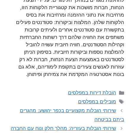
להחלפת מגורים במהלך הלימודים. על ידי הצעת
הנחות, חברות מושכות את קטגוריית הלקוחות הזו,
מרחיבות את נתוני ההזמנה ומרחיבות את בסיס
הלקוחות שלהן. המלצות וביקורות: סטודנטים פעילים
בתקשורת עם סטודנטים אחרים ולעיתים קרובות
משתפים את החוויה שלהם דרך רשתות החברתיות
וקהילות הסטודנטים. חוויה חיובית עשויה להוביל
להמלצות נוספות וביקורות חיוביות. בסיפוק הניתן
לסטודנטים באמצעות הצעת הנחות, חברות לא רק
עוזרות לאנשים צעירים בתקופת לימודיהם, אלא גם
בונות אסטרטגיה המקדמת את צמיחתן ופיתוחן.
קטגוריות
הובלת דירות במפלסים
תגיות
מובילים במפלסים
שירותי הובלות מקצועיים בכפר יהושע: מהגרים
ביתם בביטחה
שירותי הובלות בעזריה: מהלך חלק ונוח עם החברה