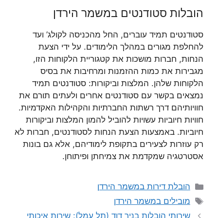
הובלות סטודנטים במשמר הירדן
סטודנטים תמיד עוברים, החל מהכניסה לקולג’ ועד
להחלפת מגורים במהלך הלימודים. על ידי הצעת
הנחות, חברות מושכות את קטגוריית הלקוחות הזו,
מגבירות את כמות ההזמנות ומרחיבות את בסיס
הלקוחות שלהן. המלצות וביקורות: סטודנטים תמיד
נמצאים בקשר עם סטודנטים אחרים ולעתים תורם את
חוויותיהם דרך רשתות החברתיות והקהילות האקדמיות.
חוויות חיוביות עשויות להוביל להמון המלצות וביקורות
חיוביות. באמצעות הצעת הנחות לסטודנטים, חברות לא
רק עוזרות לצעירים בתקופת לימודיהם, אלא גם בונות
אסטרטגיה שמקדמת את צמיחתן ופיתוחן.
קטגוריות
הובלת דירות במשמר הירדן
תגיות
מובילים במשמר הירדן
שירותי הובלות בניר דוד (תל עמל): שירות איכותי