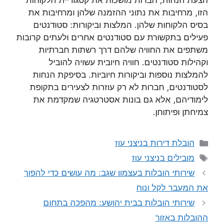
הצעת הנחות, חברות מושכות את קטגוריית הלקוחות
הזו, מרחיבות את נתוני ההזמנה שלהן ומרחיבות את
בסיס הלקוחות שלהן. המלצות וביקורות: סטודנטים
פעילים בתקשורת עם סטודנטים אחרים ולעתים קרובות
משתפים את החוויה שלהם דרך רשתות חברתיות
וקהילות סטודנטים. חוויה חיובית עשויה להוביל
להמלצות נוספות וביקורות חיוביות. בסיפקת הנחות
לסטודנטים, חברות לא רק עוזרות לצעירים בתקופת
לימודיהם, אלא גם בונות אסטרטגיה שמקדמת את
צמיחתן ופיתוחן.
קטגוריות
הובלת דירות בניצני עוז
תגיות
מובילים בניצני עוז
שירותי הובלות בעצמון שגב: מה עושים כדי להפוך
את המעבר לקל ונוח
שירותי הובלות בבית יהושע: מהפכה בתחום
ההובלות באזור