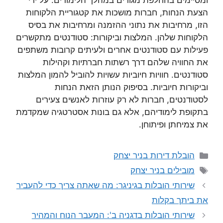
ומסיימים בהחלפת מגורים במהלך הלימודים. על ידי
הצעת הנחות, חברות מושכות את קטגוריית הלקוחות
הזו, מרחיבות את נתוני ההזמנה ומרחיבות את בסיס
הלקוחות שלהן. המלצות וביקורות: סטודנטים מתקשרים
פעילות עם סטודנטים אחרים ולעיתים קרובות משתפים
את החוויה שלהם דרך רשתות חברתיות וקהילות
סטודנטים. חוויות חיוביות עשויות להוביל להמון המלצות
וביקורות חיוביות. בסיפוק הנותן הזאת הנחות
לסטודנטים, חברות לא רק עוזרות לאנשים צעירים
בתקופת לימודיהם, אלא גם בונות אסטרטגיה שמקדמת
את צמיחתן ופיתוחן.
קטגוריות
הובלת דירות בניר יצחק
תגיות
מובילים בניר יצחק
שירותי הובלות בגיניגר: מה שאתה צריך כדי להעביר
את ביתך בקלות
שירותי הובלות בדגניה ב': המעבר הנוח והמהיר