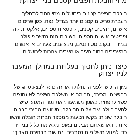
מהי הובלת חפצים קטנים בניר יצחק?
הובלת חפצים קטנים בירושלים מתייחסת לתהליך
העברת פריטים קטנים יותר בגודל ונפח, כגון פריטים
אישיים, רהיטים קטנים, קופסאות ספרים, אלקטרוניקה
ופריטים אישיים נוספים. השירות הזה נחשב פופולרי
במיוחד בקרב סטודנטים, מקצוענים צעירים או אנשים
המעבירים בתוך העיר או מערים אחרות לירושלים.
כיצד ניתן לחסוך בעלויות במהלך המעבר
לניר יצחק
מיון הרכוש: לפני התחלת האריזה כדאי לבצע סיווג של
החפצים. מכירה, תרומה או השלכת חפצים לא נחוצים
עשוי להפחית באופן משמעותי את נפח המטען שיש
להעביר ולכן את עלות ההובלה. השוואת מחירי חברות
הובלה שונות: בקשו הצעות ממספר חברות הובלה והשוו
אותן. ודאו שאתם מבינים באופן מלא מה כלול במחיר
כדי למנוע תשלומים נסתרים. גמישות בבחירת תאריך: