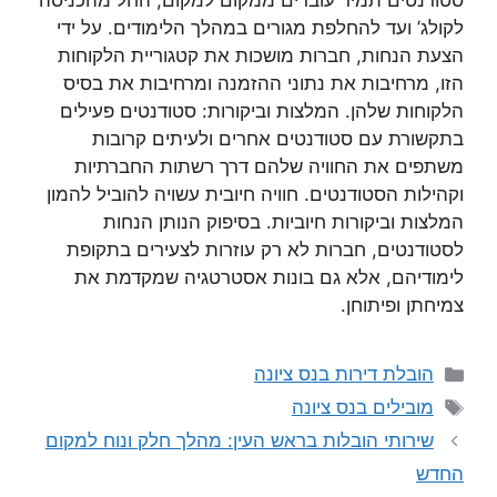
סטודנטים תמיד עוברים ממקום למקום, החל מהכניסה
לקולג’ ועד להחלפת מגורים במהלך הלימודים. על ידי
הצעת הנחות, חברות מושכות את קטגוריית הלקוחות
הזו, מרחיבות את נתוני ההזמנה ומרחיבות את בסיס
הלקוחות שלהן. המלצות וביקורות: סטודנטים פעילים
בתקשורת עם סטודנטים אחרים ולעיתים קרובות
משתפים את החוויה שלהם דרך רשתות החברתיות
וקהילות הסטודנטים. חוויה חיובית עשויה להוביל להמון
המלצות וביקורות חיוביות. בסיפוק הנותן הנחות
לסטודנטים, חברות לא רק עוזרות לצעירים בתקופת
לימודיהם, אלא גם בונות אסטרטגיה שמקדמת את
צמיחתן ופיתוחן.
קטגוריות
הובלת דירות בנס ציונה
תגיות
מובילים בנס ציונה
שירותי הובלות בראש העין: מהלך חלק ונוח למקום
החדש