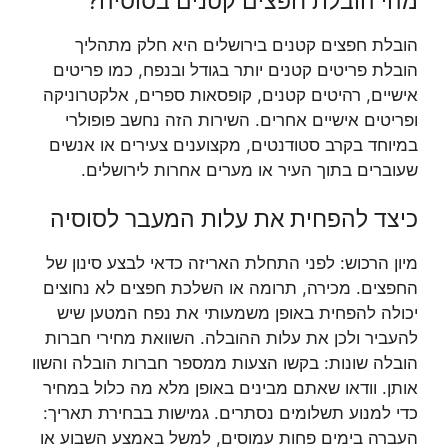
מהי הובלת חפצים קטנים בסוסיה?
הובלת חפצים קטנים בירושלים היא חלק מתהליך
הובלת פריטים קטנים יותר בגודל ובנפח, כמו פריטים
אישיים, רהיטים קטנים, קופסאות ספרים, אלקטרוניקה
ופריטים אישיים אחרים. השירות הזה נחשב פופולרי
במיוחד בקרב סטודנטים, מקצוענים צעירים או אנשים
שעוברים בתוך העיר או מערים אחרות לירושלים.
כיצד להפחית את עלות המעבר לסוסיה
מיון הרכוש: לפני התחלת האריזה כדאי לבצע סינון של
החפצים. מכירה, תרומה או השלכת חפצים לא נחוצים
יכולה להפחית באופן משמעותי את נפח המטען שיש
להעביר ולכן את עלות ההובלה. השוואת מחירי חברות
הובלה שונות: בקשו הצעות ממספר חברות הובלה והשוו
אותן. וודאו שאתם מבינים באופן מלא מה כלול במחיר
כדי למנוע תשלומים נסתרים. גמישות בבחירת תאריך:
העברה בימים פחות עמוסים, למשל באמצע השבוע או