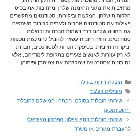
הנחות, חברות מושכות את קטגוריית הלקוחות הזו,
מרחיבות את נתוני ההזמנה שלהן ומרחיבות את בסיס
הלקוחות שלהן. המלצות וביקורות: סטודנטים מתקשרים
פעילות עם סטודנטים אחרים ולעתים קרובות משתפים
את החוויה שלהם דרך רשתות חברתיות וקהילות
סטודנטים. חוויה חיובית עשויה להוביל להמלצות נוספות
וביקורות חיוביות. בסיפקת הנחות לסטודנטים, חברות
לא רק עוזרות לאנשים צעירים בתקופת לימודיהם, אלא
גם בונות אסטרטגיה שמקדמת את צמיחתן ופיתוחן.
קטגוריות
הובלת דירות בע'ג'ר
תגיות
מובילים בע'ג'ר
שירותי הובלות בסולם: הפתרון המושלם להובלת
ריהוט ומטען
שירותי הובלות בנוף איילון: הפתרון האידיאלי
להעברת מגורים או משרד