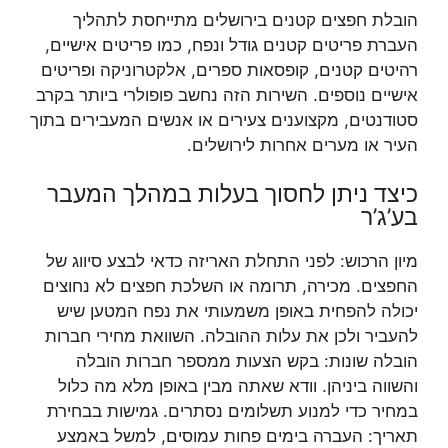
הובלת חפצים קטנים בירושלים מתייחסת לתהליך
העברת פריטים קטנים גודל ונפח, כמו פריטים אישיים,
רהיטים קטנים, קופסאות ספרים, אלקטרוניקה ופריטים
אישיים נוספים. השירות הזה נחשב פופולרי ביותר בקרב
סטודנטים, מקצוענים צעירים או אנשים המעבירים בתוך
העיר או מערים אחרות לירושלים.
כיצד ניתן לחסוך בעלות במהלך המעבר
בע’ג’ר
מיון הרכוש: לפני התחלת האריזה כדאי לבצע סיווג של
החפצים. מכירה, תרומה או השלכת חפצים לא נחוצים
יכולה להפחית באופן משמעותי את נפח המטען שיש
להעביר ולכן את עלות ההובלה. השוואת מחירי חברות
הובלה שונות: בקש הצעות ממספר חברות הובלה
והשווה ביניהן. וודא שאתה מבין באופן מלא מה כלול
במחיר כדי למנוע תשלומים נסתרים. גמישות בבחירת
תאריך: העברה בימים פחות עמוסים, למשל באמצע