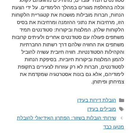
סטודנטים תמיד עוברים, מתחילים מהגעתם לקולג’
וכלה בהחלפת מגורים במהלך הלימודים. על ידי הצעת
הנחות, חברות מובילות מושכות את קטגוריית הלקוחות
הזו, מרחיבות את נתוני ההזמנה ומרחיבות את בסיס
הלקוחות שלהן. המלצות וביקורות: סטודנטים תמיד
משתפים פעולה עם סטודנטים אחרים ולעיתים קרובות
משתפים את החוויה שלהם דרך רשתות החברתיות
והקהילות הסטודנטיות. חוויה חיובית עשויה להוביל
להמון המלצות וביקורות חיוביות. בסיפקת הנחות
לסטודנטים, חברות לא רק עוזרות לצעירים בתקופת
לימודיהם, אלא גם בונות אסטרטגיה שמקדמת את
צמיחתן ופיתוחן.
קטגוריות
הובלת דירות בעידן
תגיות
מובילים בעידן
שירותי הובלות בשזור: הפתרון האידיאלי להובלת
מטען כבד