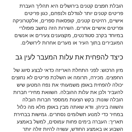
הובלת חפצים קטנים בירושלים היא תהליך העברת
פריטים קטנים יותר לגודלם ולנפחם, כגון פריטים
אישיים, רהיטים קטנים, קופסאות ספרים, אלקטרוניקה
ופריטים אישיים אחרים. השירות הזה נחשב פופולרי
במיוחד בקרב סטודנטים, מקצוענים צעירים או אנשים
המעבירים בתוך העיר או מערים אחרות לירושלים.
כיצד להפחית את עלות המעבר לעין גב
מיון הרכוש: לפני התחלת האריזה כדאי לבצע סיווג של
החפצים. מכירה, תרומה או השלכת פריטים לא נחוצים
יכולה להפחית באופן משמעותי את נפח המטען שיש
להעביר ולכן את עלות ההובלה. השוואת מחירי חברות
הובלה שונות: בקש הצעות ממספר חברות הובלה
והשווה ביניהן. וודא שאתה מבין באופן מלא מה כלול
במחיר כדי למנוע תשלומים נסתרים. גמישות בבחירת
תאריך: העברה בימים פחות עמוסים, למשל באמצע
השבוע או באמצע החודש, עשויה להיות זולה יותר