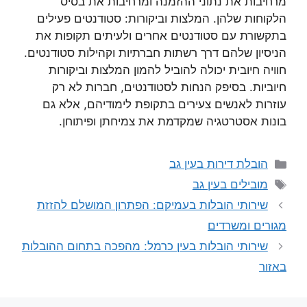
מרחיבות את נתוני ההזמנה ומרחיבות את בסיס
הלקוחות שלהן. המלצות וביקורות: סטודנטים פעילים
בתקשורת עם סטודנטים אחרים ולעיתים תקופות את
הניסיון שלהם דרך רשתות חברתיות וקהילות סטודנטים.
חוויה חיובית יכולה להוביל להמון המלצות וביקורות
חיוביות. בסיפק הנחות לסטודנטים, חברות לא רק
עוזרות לאנשים צעירים בתקופת לימודיהם, אלא גם
בונות אסטרטגיה שמקדמת את צמיחתן ופיתוחן.
קטגוריות
הובלת דירות בעין גב
תגיות
מובילים בעין גב
שירותי הובלות בעמיקם: הפתרון המושלם להזזת
מגורים ומשרדים
שירותי הובלות בעין כרמל: מהפכה בתחום ההובלות
באזור