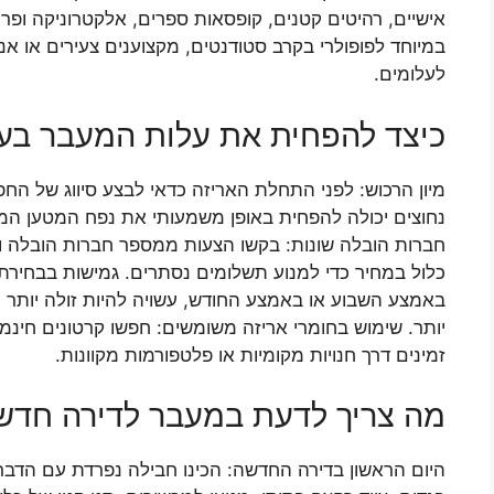
אישיים, רהיטים קטנים, קופסאות ספרים, אלקטרוניקה ופרי
במיוחד לפופולרי בקרב סטודנטים, מקצוענים צעירים או א
לעלומים.
כיצד להפחית את עלות המעבר בע
מיון הרכוש: לפני התחלת האריזה כדאי לבצע סיווג של הח
נחוצים יכולה להפחית באופן משמעותי את נפח המטען המו
חברות הובלה שונות: בקשו הצעות ממספר חברות הובלה וה
כלול במחיר כדי למנוע תשלומים נסתרים. גמישות בבחירת
באמצע השבוע או באמצע החודש, עשויה להיות זולה יותר 
יותר. שימוש בחומרי אריזה משומשים: חפשו קרטונים חינמי
זמינים דרך חנויות מקומיות או פלטפורמות מקוונות.
מה צריך לדעת במעבר לדירה חדש
היום הראשון בדירה החדשה: הכינו חבילה נפרדת עם הדברי