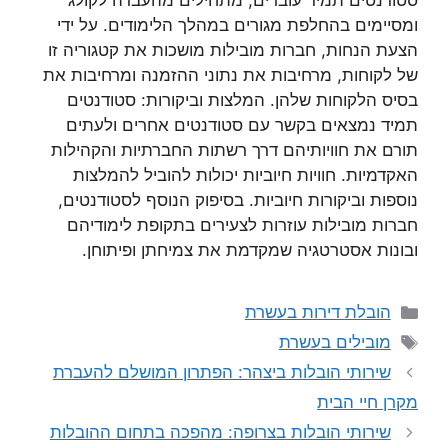
סטודנטים תמיד עוברים, מתחילים מהעברה לקולג’
ומסיימים בהחלפת מגורים במהלך הלימודים. על ידי
הצעת הנחות, חברות מובילות מושכות את קטגוריה זו
של לקוחות, מרחיבות את נתוני ההזמנה ומרחיבות את
בסיס הלקוחות שלהן. המלצות וביקורות: סטודנטים
תמיד נמצאים בקשר עם סטודנטים אחרים ולעתים
תורם את חוויותיהם דרך רשתות החברתיות והקהילות
האקדמיות. חוויות חיוביות יכולות להוביל להמלצות
נוספות וביקורות חיוביות. בסיפוק הנוסף לסטודנטים,
חברות מובילות עוזרות לצעירים בתקופת לימודיהם
ובונות אסטרטגיה שמקדמת את צמיחתן ופיתוחן.
קטגוריות
הובלת דירות בעשרת
תגיות
מובילים בעשרת
שירותי הובלות ביצהר: הפתרון המושלם להעברת
מקרן חיי הבית
שירותי הובלות בצרופה: מהפכה בתחום ההובלות