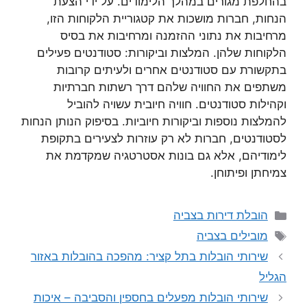
בהחלפת מגורים במהלך הלימודים. על ידי הצעת
הנחות, חברות מושכות את קטגוריית הלקוחות הזו,
מרחיבות את נתוני ההזמנה ומרחיבות את בסיס
הלקוחות שלהן. המלצות וביקורות: סטודנטים פעילים
בתקשורת עם סטודנטים אחרים ולעיתים קרובות
משתפים את החוויה שלהם דרך רשתות חברתיות
וקהילות סטודנטים. חוויה חיובית עשויה להוביל
להמלצות נוספות וביקורות חיוביות. בסיפוק הנותן הנחות
לסטודנטים, חברות לא רק עוזרות לצעירים בתקופת
לימודיהם, אלא גם בונות אסטרטגיה שמקדמת את
צמיחתן ופיתוחן.
קטגוריות
הובלת דירות בצביה
תגיות
מובילים בצביה
שירותי הובלות בתל קציר: מהפכה בהובלות באזור
הגליל
שירותי הובלות מפעלים בחספין והסביבה – איכות