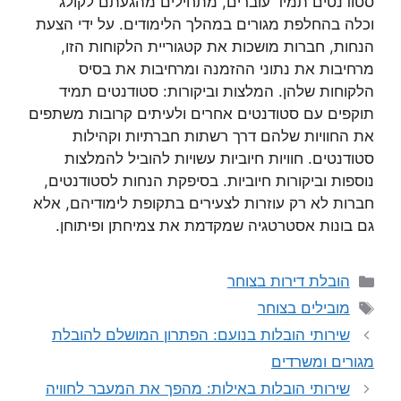
סטודנטים תמיד עוברים, מתחילים מהגעתם לקולג’
וכלה בהחלפת מגורים במהלך הלימודים. על ידי הצעת
הנחות, חברות מושכות את קטגוריית הלקוחות הזו,
מרחיבות את נתוני ההזמנה ומרחיבות את בסיס
הלקוחות שלהן. המלצות וביקורות: סטודנטים תמיד
תוקפים עם סטודנטים אחרים ולעיתים קרובות משתפים
את החוויות שלהם דרך רשתות חברתיות וקהילות
סטודנטים. חוויות חיוביות עשויות להוביל להמלצות
נוספות וביקורות חיוביות. בסיפקת הנחות לסטודנטים,
חברות לא רק עוזרות לצעירים בתקופת לימודיהם, אלא
גם בונות אסטרטגיה שמקדמת את צמיחתן ופיתוחן.
קטגוריות
הובלת דירות בצוחר
תגיות
מובילים בצוחר
שירותי הובלות בנועם: הפתרון המושלם להובלת
מגורים ומשרדים
שירותי הובלות באילות: מהפך את המעבר לחוויה