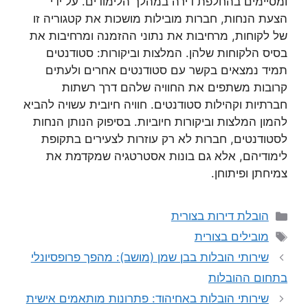
ומסיימים בהחלפת דירה במהלך הלימודים. על ידי
הצעת הנחות, חברות מובילות מושכות את קטגוריה זו
של לקוחות, מרחיבות את נתוני ההזמנה ומרחיבות את
בסיס הלקוחות שלהן. המלצות וביקורות: סטודנטים
תמיד נמצאים בקשר עם סטודנטים אחרים ולעתים
קרובות משתפים את החוויה שלהם דרך רשתות
חברתיות וקהילות סטודנטים. חוויה חיובית עשויה להביא
להמון המלצות וביקורות חיוביות. בסיפוק הנותן הנחות
לסטודנטים, חברות לא רק עוזרות לצעירים בתקופת
לימודיהם, אלא גם בונות אסטרטגיה שמקדמת את
צמיחתן ופיתוחן.
קטגוריות
הובלת דירות בצורית
תגיות
מובילים בצורית
שירותי הובלות בבן שמן (מושב): מהפך פרופסיונלי
בתחום ההובלות
שירותי הובלות באחיהוד: פתרונות מותאמים אישית