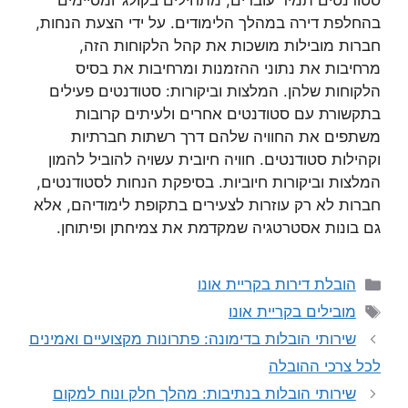
סטודנטים תמיד עוברים, מתחילים בקולג’ ומסיימים
בהחלפת דירה במהלך הלימודים. על ידי הצעת הנחות,
חברות מובילות מושכות את קהל הלקוחות הזה,
מרחיבות את נתוני ההזמנות ומרחיבות את בסיס
הלקוחות שלהן. המלצות וביקורות: סטודנטים פעילים
בתקשורת עם סטודנטים אחרים ולעיתים קרובות
משתפים את החוויה שלהם דרך רשתות חברתיות
וקהילות סטודנטים. חוויה חיובית עשויה להוביל להמון
המלצות וביקורות חיוביות. בסיפקת הנחות לסטודנטים,
חברות לא רק עוזרות לצעירים בתקופת לימודיהם, אלא
גם בונות אסטרטגיה שמקדמת את צמיחתן ופיתוחן.
קטגוריות
הובלת דירות בקריית אונו
תגיות
מובילים בקריית אונו
שירותי הובלות בדימונה: פתרונות מקצועיים ואמינים
לכל צרכי ההובלה
שירותי הובלות בנתיבות: מהלך חלק ונוח למקום