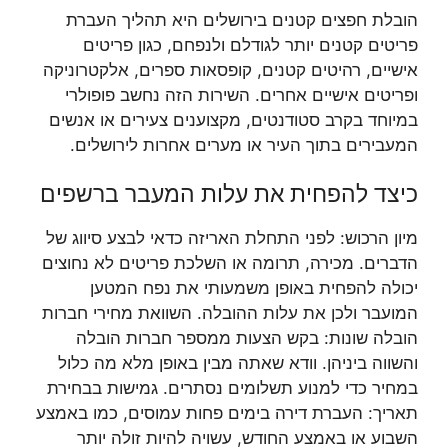
הובלת חפצים קטנים בירושלים היא תהליך העברת
פריטים קטנים יותר לגודלם ולנפחם, כגון פריטים
אישיים, רהיטים קטנים, קופסאות ספרים, אלקטרוניקה
ופריטים אישיים אחרים. השירות הזה נחשב פופולרי
במיוחד בקרב סטודנטים, מקצוענים צעירים או אנשים
המעבירים בתוך העיר או מערים אחרות לירושלים.
כיצד להפחית את עלות המעבר ברשפים
מיון הרכוש: לפני התחלת האריזה כדאי לבצע סיווג של
הדברים. מכירה, תרומה או השלכת פריטים לא נחוצים
יכולה להפחית באופן משמעותי את נפח המטען
המועבר ולכן את עלות ההובלה. השוואת מחירי חברות
הובלה שונות: בקש הצעות ממספר חברות הובלה
והשווה ביניהן. וודא שאתה מבין באופן מלא מה כלול
במחיר כדי למנוע תשלומים נסתרים. גמישות בבחירת
תאריך: העברת דירה בימים פחות עמוסים, כמו באמצע
השבוע או באמצע החודש, עשויה להיות זולה יותר