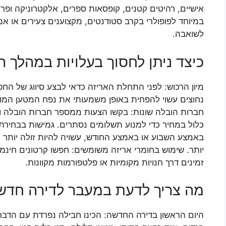
אישיים, רהיטים קטנים, קופסאות ספרים, אלקטרוניקה ופרי
במיוחד לפופולרי בקרב סטודנטים, מקצוענים צעירים או א
לשואבה.
כיצד ניתן לחסוך בעלויות במהלך 
מיון הרכוש: לפני התחלת האריזה כדאי לבצע סיווג של הח
נחוצים עשוי להפחית באופן משמעותי את נפח המטען המוע
חברות הובלה שונות: בקשו הצעות ממספר חברות הובלה וה
כלול במחיר כדי למנוע תשלומים נסתרים. גמישות בבחירת
באמצע השבוע או באמצע החודש, עשויה להיות זולה יותר 
יותר. שימוש בחומרי אריזה משומשים: חפשו קרטונים חינמי
זמינים דרך חנויות מקומיות או פלטפורמות מקוונות.
מה צריך לדעת במעבר לדירה חדש
היום הראשון בדירה החדשה: הכינו חבילה נפרדת עם הדברי