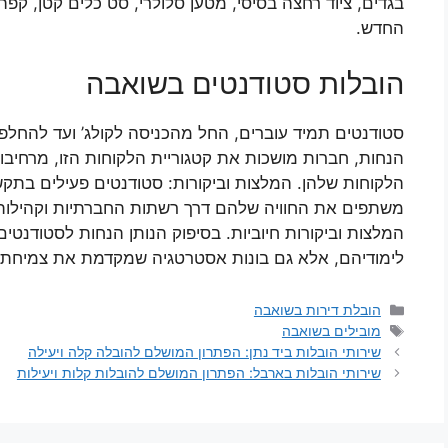
בגדים, ציוד רחצה בסיסי, מטען סלולרי, סט כלים קטן, קפה
החדש.
הובלות סטודנטים בשואבה
סטודנטים תמיד עוברים, החל מהכניסה לקולג’ ועד להחלפ
הנחות, חברות מושכות את קטגוריית הלקוחות הזו, מרחיבו
הלקוחות שלהן. המלצות וביקורות: סטודנטים פעילים בתק
משתפים את החוויה שלהם דרך רשתות החברתיות וקהילות הס
המלצות וביקורות חיוביות. בסיפוק הנותן הנחות לסטודנטי
לימודיהם, אלא גם בונות אסטרטגיה שמקדמת את צמיחתן ו
קטגוריות
הובלת דירות בשואבה
תגיות
מובילים בשואבה
שירותי הובלות ביד נתן: הפתרון המושלם להובלה קלה ויעילה
שירותי הובלות בארבל: הפתרון המושלם להובלות קלות ויעילות