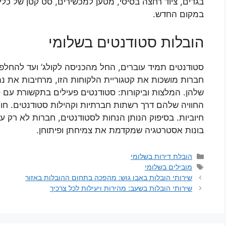
בגדים, ציוד רחצה בסיסי, מטען למכשירים, סט קטן של כלים
במקום החדש.
הובלות סטודנטים בשלומי
סטודנטים תמיד עוברים, החל מהכניסה לקולג’ ועד להחלפ
חברות מושכות את קטגוריית הלקוחות הזו, מרחיבות את נ
שלהן. המלצות וביקורות: סטודנטים פעילים בתקשורת עם
החוויה שלהם דרך רשתות חברתיות וקהילות סטודנטים. חווי
חיוביות. בסיפוק הנותן הנחות לסטודנטים, חברות לא רק ע
בונות אסטרטגיה שמקדמת את צמיחתן ופיתוחן.
קטגוריות
הובלת דירות בשלומי
תגיות
מובילים בשלומי
שירותי הובלות באבו גוש: מהפכה בתחום ההובלות באזור
שירותי הובלות בשעב: מהירות ויעילות לכל צרכיך