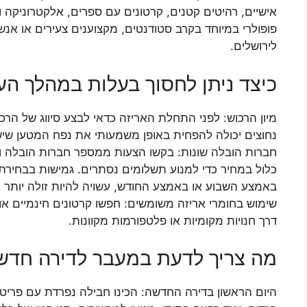
אישיים, רהיטים קטנים, קרטונים עם ספרים, אלקטרוניקה ו
פופולרי במיוחד בקרב סטודנטים, מקצוענים צעירים או אנ
לירושלים.
כיצד ניתן לחסוך בעלות במהלך הע
מיון הרכוש: לפני התחלת האריזה כדאי לבצע סיווג של הר
נחוצים יכולה להפחית באופן משמעותי את נפח המטען שיש
חברות הובלה שונות: בקשו הצעות ממספר חברות הובלה וה
כלול במחיר כדי למנוע תשלומים נסתרים. גמישות בבחירת
באמצע השבוע או באמצע החודש, עשויה להיות זולה יותר מ
שימוש בחומרי אריזה משומשים: חפשו קרטונים חינמיים או 
דרך חנויות מקומיות או פלטפורמות מקוונות.
מה צריך לדעת במעבר לדירה חדש
היום הראשון בדירה החדשה: הכינו חבילה נפרדת עם פריטי