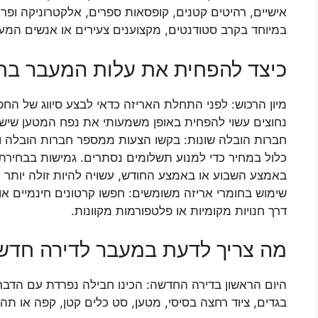
אישיים, רהיטים קטנים, קופסאות ספרים, אלקטרוניקה ופריט
במיוחד בקרב סטודנטים, מקצוענים צעירים או אנשים המעב
כיצד להפחית את עלות המעבר בת
מיון הרכוש: לפני התחלת האריזה כדאי לבצע סיווג של הח
נחוצים עשוי להפחית באופן משמעותי את נפח המטען שיש 
חברות הובלה שונות: בקשו הצעות ממספר חברות הובלה וה
כלול במחיר כדי למנוע תשלומים נסתרים. גמישות בבחירת
באמצע השבוע או באמצע החודש, עשויה להיות זולה יותר מא
שימוש בחומרי אריזה משומשים: חפשו קרטונים חינמיים או 
דרך חנויות מקומיות או פלטפורמות מקוונות.
מה צריך לדעת במעבר לדירה חדש
היום הראשון בדירה החדשה: הכינו חבילה נפרדת עם הדברי
בגדים, ציוד רחצה בסיסי, מטען, סט כלים קטן, קפה או תה